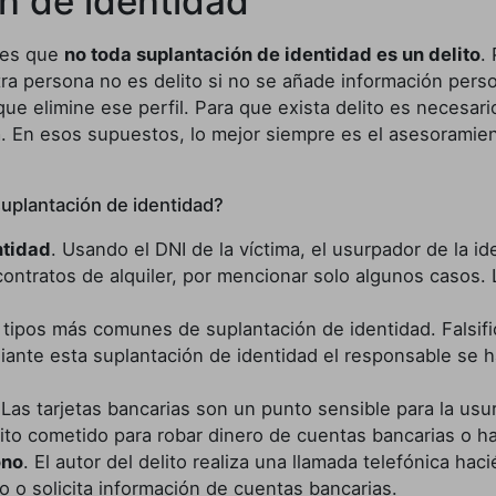
n de identidad
 es que
no toda suplantación de identidad es un delito
.
a persona no es delito si no se añade información person
 que elimine ese perfil. Para que exista delito es necesa
na. En esos supuestos, lo mejor siempre es el asesoram
uplantación de identidad?
ntidad
. Usando el DNI de la víctima, el usurpador de la 
 contratos de alquiler, por mencionar solo algunos casos
s tipos más comunes de suplantación de identidad. Falsifi
iante esta suplantación de identidad el responsable se h
 Las tarjetas bancarias son un punto sensible para la us
lito cometido para robar dinero de cuentas bancarias o h
ono
. El autor del delito realiza una llamada telefónica ha
o o solicita información de cuentas bancarias.