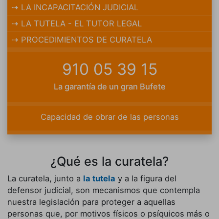
LA INCAPACITACIÓN JUDICIAL
LA TUTELA - EL TUTOR LEGAL
PROCEDIMIENTOS DE CURATELA
910 05 39 15
La garantía de un gran Bufete
Capacidad de obrar de las personas
¿Qué es la curatela?
La curatela, junto a
la tutela
y a la figura del
defensor judicial, son mecanismos que contempla
nuestra legislación para proteger a aquellas
personas que, por motivos físicos o psíquicos más o