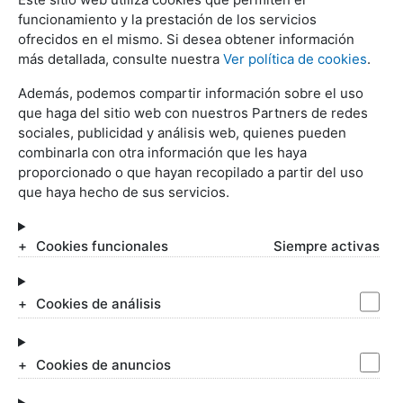
funcionamiento y la prestación de los servicios
Abogados Mercantiles
ofrecidos en el mismo. Si desea obtener información
Inmobiliario
más detallada, consulte nuestra
Ver política de cookies
.
Bancario e Hipotecario
Además, podemos compartir información sobre el uso
REDES SOCIALES
que haga del sitio web con nuestros Partners de redes
sociales, publicidad y análisis web, quienes pueden
combinarla con otra información que les haya
proporcionado o que hayan recopilado a partir del uso
que haya hecho de sus servicios.
SERVICIOS JURÍDICOS
Cookies funcionales
Siempre activas
Abogados Matrimonialistas
Divorcios
Negligencias médicas
Cookies de análisis
Incapacidad permanente
Despidos laborales
Impugnar testamento
Cookies de anuncios
Alcoholemias
Blogs de Allende