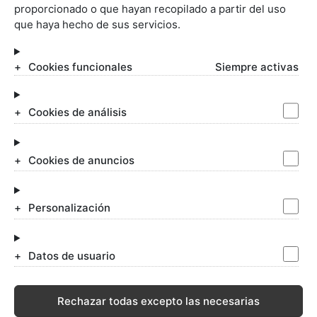
proporcionado o que hayan recopilado a partir del uso
que haya hecho de sus servicios.
SERVICIOS JURÍDICOS
Cookies funcionales
Siempre activas
Abogados Matrimonialistas
Divorcios
Negligencias médicas
Cookies de análisis
Incapacidad permanente
Despidos laborales
Impugnar testamento
Cookies de anuncios
Alcoholemias
Blogs de Allende
Honorarios
Personalización
Ofertas de Empleo para Abogados
Datos de usuario
Aviso legal
-
Política de Privacidad
-
Rechazar todas excepto las necesarias
Política de Cookies
Configurar cookies