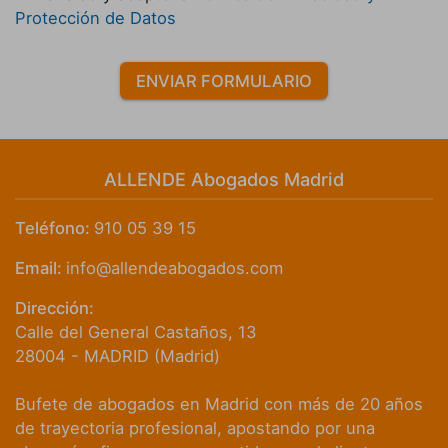
Protección de Datos
ENVIAR FORMULARIO
ALLENDE Abogados Madrid
Teléfono:
910 05 39 15
Email:
info@allendeabogados.com
Dirección:
Calle del General Castaños, 13
28004
-
MADRID
(
Madrid
)
Bufete de abogados en Madrid con más de 20 años
de trayectoria profesional, apostando por una