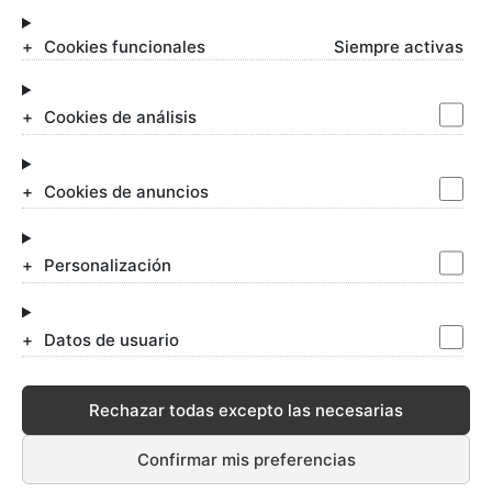
Cookies funcionales
Siempre activas
Abogados Matrimonialistas
Divorcios
Negligencias médicas
Cookies de análisis
Incapacidad permanente
Despidos laborales
Impugnar testamento
Cookies de anuncios
Alcoholemias
Blogs de Allende
Honorarios
Personalización
Ofertas de Empleo para Abogados
Datos de usuario
Aviso legal
-
Política de Privacidad
-
Rechazar todas excepto las necesarias
Política de Cookies
Configurar cookies
© www.allendeabogados.com 2016-2021
Confirmar mis preferencias