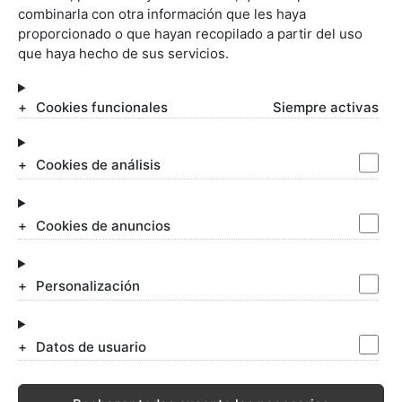
combinarla con otra información que les haya
proporcionado o que hayan recopilado a partir del uso
que haya hecho de sus servicios.
SERVICIOS JURÍDICOS
Cookies funcionales
Siempre activas
Abogados Matrimonialistas
Divorcios
Negligencias médicas
Cookies de análisis
Incapacidad permanente
Despidos laborales
Impugnar testamento
Cookies de anuncios
Alcoholemias
Blogs de Allende
Honorarios
Personalización
Ofertas de Empleo para Abogados
Datos de usuario
Aviso legal
-
Política de Privacidad
-