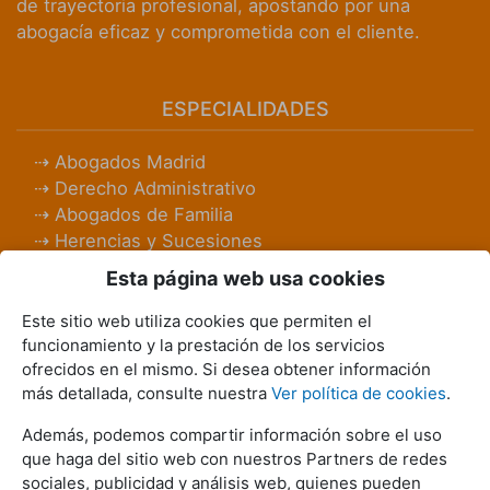
de trayectoria profesional, apostando por una
abogacía eficaz y comprometida con el cliente.
ESPECIALIDADES
Abogados Madrid
Derecho Administrativo
Abogados de Familia
Herencias y Sucesiones
Abogados Laboralistas
Esta página web usa cookies
Abogados Penalistas
Derecho Civil
Este sitio web utiliza cookies que permiten el
funcionamiento y la prestación de los servicios
Abogados Mercantiles
ofrecidos en el mismo. Si desea obtener información
Inmobiliario
más detallada, consulte nuestra
Ver política de cookies
.
Bancario e Hipotecario
Además, podemos compartir información sobre el uso
REDES SOCIALES
que haga del sitio web con nuestros Partners de redes
sociales, publicidad y análisis web, quienes pueden